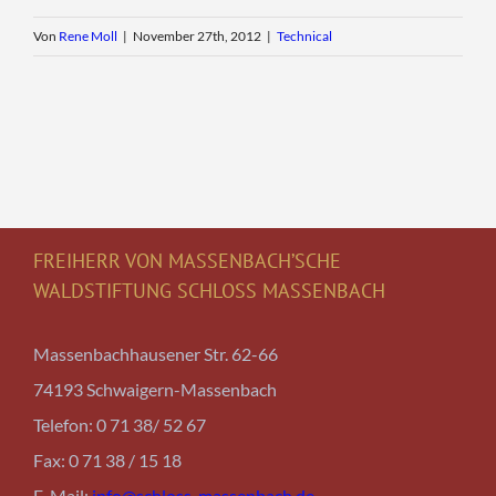
Von
Rene Moll
|
November 27th, 2012
|
Technical
FREIHERR VON MASSENBACH’SCHE
WALDSTIFTUNG SCHLOSS MASSENBACH
Massenbachhausener Str. 62-66
74193 Schwaigern-Massenbach
Telefon: 0 71 38/ 52 67
Fax: 0 71 38 / 15 18
E-Mail:
info@schloss-massenbach.de